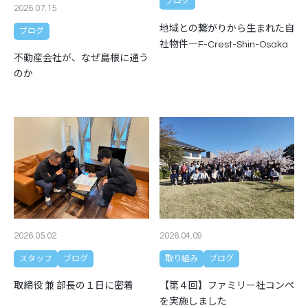
ブログ
2026.07.15
地域との繋がりから生まれた自
ブログ
社物件―F-Crest-Shin-Osaka
不動産会社が、なぜ島根に通う
のか
2026.05.02
2026.04.09
スタッフ
ブログ
取り組み
ブログ
取締役 兼 部長の１日に密着
【第４回】ファミリー社コンペ
を実施しました