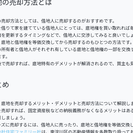
地の売却方法とは
の売却方法としては、借地人に売却するのがおすすめです。
を借りて家を建てている借地人にとっては、底地権を買い取れれば
権を更新するタイミングなどで、借地人に交渉してみると良いでし
、底地と借地権を等価交換してから売却するのもひとつの方法です
の所有者と借地人がそれぞれ有している底地と借地権の一部を交換
ます。
後で売却すれば、底地特有のデメリットが解消されるので、買主も
とめ
、底地を売却するメリット・デメリットと売却方法について解説し
を売却すれば、固定資産税などの納税義務がなくなるメリットはあ
意しましょう。
ーズに売却するには、借地人に売ったり、底地と借地権を等価交換
会社住宅ファミリー社
は、東淀川区の不動産情報を多数取り扱って