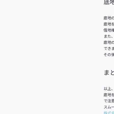
底
底地
底地
借地
また
底地
でき
その
ま
以上
底地
で注
スム
株式