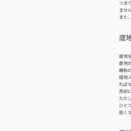
つま
ませ
また
底
底地
底地
画税
借地
れば
売却
ただ
ひと
低く