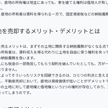
り、底地の所有権は地主にあっても、家を建てる権利は借地人が有
ん。
、底地の所有者は賃料を得られる一方で、固定資産税などの納税義
地を売却するメリット・デメリットとは
を売るメリットは、まずその土地に関係する納税義務がなくなる点
の所有者は、賃料収入を得る代わりに土地を自由に使う権利を失っ
の納税義務を負います。
人にも税金の一部負担してもらう契約を結んでいたとしても、万が
なりません。
によってそういったリスクを回避できるのは、ひとつの利点と言え
し、不動産売却において、底地は資産価値が低いことがデメリット
つの土地に対して底地権と借地権という2つの権利が存在しており
なってしまうのです。