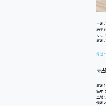
土地
底地
そこ
底地
弊社
売
底地
簡単
土地
借地