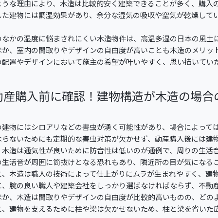
ような理由により、木造は比較的安く建築できることが多く、購入
した建物には調湿効果があり、余分な湿気の吸収や空気が乾燥して
のなかの湿度に悩まされにくい木造物件は、高温多湿の日本の風土
ほか、室内の間取りやデザインの自由度が高いことも木造のメリッ
の配置やデザインにおいて施主の希望が叶いやすく、思い描いてい
動産購入前に確認！建物構造が木造の場合
の建物にはシロアリなどの害虫が湧く可能性があり、場合によって
ならないためにも定期的な害虫対策が欠かせず、動産購入後には建
、木造は通気性が良いために防音性は低いのが通例で、周りの生活
の生活音が周囲に筒抜けとなる恐れもあり、隣近所の目が気になる
に、木造は職人の技術によって仕上がりにムラが生まれやすく、建
に、腕の良い職人や建築会社をしっかり選ばなければならず、不動
ほか、木造は間取りやデザインの自由度が比較的高いものの、どの
に、建物を支えるために柱や梁は欠かせないため、柱と梁を省いた