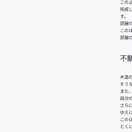
この
完成
す。
部屋
この
部屋
不
木造
そう
また
自分
さら
ゆえ
この
とく