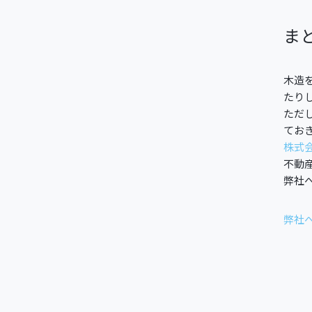
ま
木造
たり
ただ
てお
株式
不動
弊社
弊社