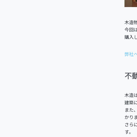
木造
今回
購入
弊社
不
木造
建築
また
かり
さら
す。