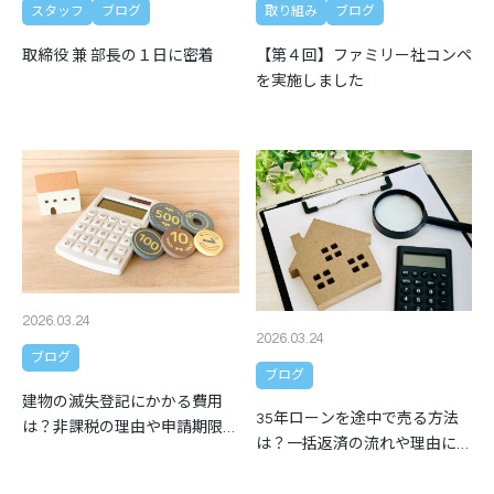
スタッフ
ブログ
取り組み
ブログ
取締役 兼 部長の１日に密着
【第４回】ファミリー社コンペ
を実施しました
2026.03.24
2026.03.24
ブログ
ブログ
建物の滅失登記にかかる費用
35年ローンを途中で売る方法
は？非課税の理由や申請期限も
は？一括返済の流れや理由につ
解説
いても解説