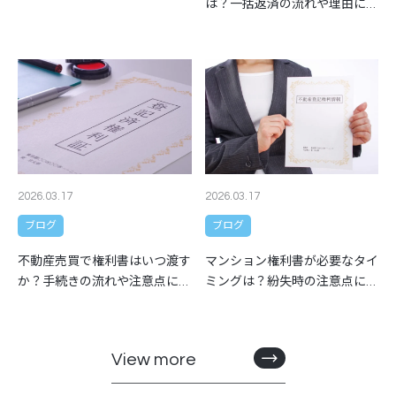
は？一括返済の流れや理由につ
解説
いても解説
2026.03.17
2026.03.17
ブログ
ブログ
マンション権利書が必要なタイ
不動産売買で権利書はいつ渡す
ミングは？紛失時の注意点につ
か？手続きの流れや注意点につ
いても解説
いても解説
View more